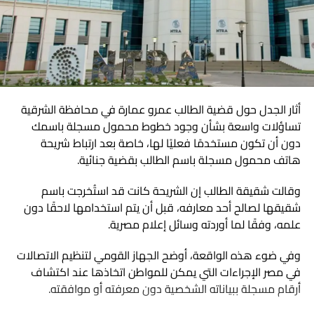
ما هو ChatGPT Plus؟ وهل تحتاج إليه
فعلًا؟
إذا كنت تبحث عن
ChatGPT Plus بسعر مخفض
، فمن المهم
أولًا معرفة ما إذا كنت تحتاج الخطة المدفوعة فعلًا. النسخة
أثار الجدل حول قضية الطالب عمرو عمارة في محافظة الشرقية
المجانية من ChatGPT أصبحت قوية جدًا، وبالنسبة إلى الكثير من
تساؤلات واسعة بشأن وجود خطوط محمول مسجلة باسمك
المستخدمين قد تكون أكثر من كافية. إذا كان استخدامك يقتصر
دون أن تكون مستخدمًا فعليًا لها، خاصة بعد ارتباط شريحة
على بعض الأسئلة السريعة، أو ترجمة نص، أو كتابة رسالة، أو
هاتف محمول مسجلة باسم الطالب بقضية جنائية.
الحصول على فكرة من وقت إلى آخر، فلا يوجد سبب يدفعك إلى
وقالت شقيقة الطالب إن الشريحة كانت قد استُخرجت باسم
الاشتراك المدفوع لمجرد امتلاك كلمة Plus بجوار اسم حسابك.
شقيقها لصالح أحد معارفه، قبل أن يتم استخدامها لاحقًا دون
قبل اختيار
ChatGPT Plus بسعر مخفض
، قارن ما تمنحه الخطة
علمه، وفقًا لما أوردته وسائل إعلام مصرية.
باحتياجاتك اليومية. الأمر يختلف عندما يصبح ChatGPT أداة
وفي ضوء هذه الواقعة، أوضح الجهاز القومي لتنظيم الاتصالات
تستخدمها كل يوم؛ فخطة ChatGPT Plus توفر وصولًا أوسع إلى
في مصر الإجراءات التي يمكن للمواطن اتخاذها عند اكتشاف
النماذج والأدوات مقارنة بالخطة المجانية، مع حدود استخدام
أرقام مسجلة ببياناته الشخصية دون معرفته أو موافقته.
أعلى، وأولوية أفضل خلال أوقات الضغط، وإمكانية استخدام
نماذج الاستدلال المتقدم في المهام الأكثر تعقيدًا.