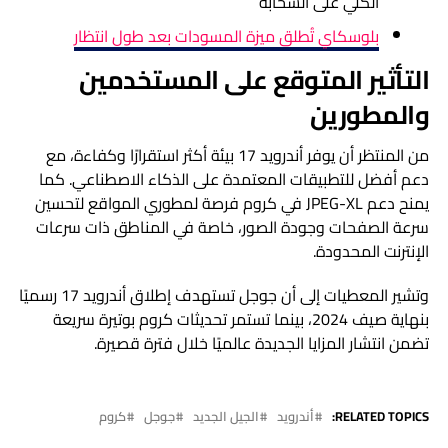
الكلي على السحابة
بلوسكاي تُطلق ميزة المسودات بعد طول انتظار
التأثير المتوقع على المستخدمين
والمطورين
من المنتظر أن يوفر أندرويد 17 بيئة أكثر استقرارًا وكفاءة، مع
دعم أفضل للتطبيقات المعتمدة على الذكاء الاصطناعي. كما
يمنح دعم JPEG-XL في كروم فرصة لمطوري المواقع لتحسين
سرعة الصفحات وجودة الصور، خاصة في المناطق ذات سرعات
الإنترنت المحدودة.
وتشير المعطيات إلى أن جوجل تستهدف إطلاق أندرويد 17 رسميًا
بنهاية صيف 2024، بينما تستمر تحديثات كروم بوتيرة سريعة
تضمن انتشار المزايا الجديدة عالميًا خلال فترة قصيرة.
RELATED TOPICS:
أندرويد
الجيل الجديد
جوجل
كروم