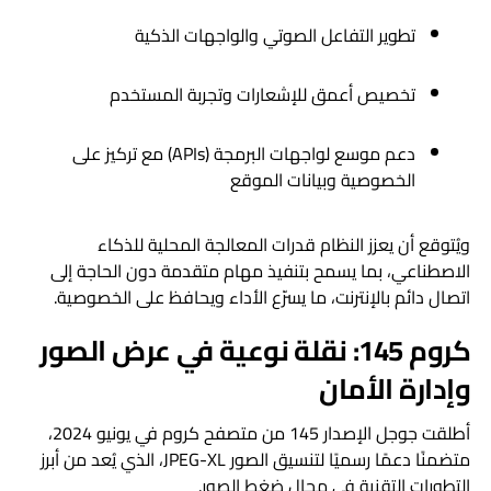
تطوير التفاعل الصوتي والواجهات الذكية
تخصيص أعمق للإشعارات وتجربة المستخدم
دعم موسع لواجهات البرمجة (APIs) مع تركيز على
الخصوصية وبيانات الموقع
ويُتوقع أن يعزز النظام قدرات المعالجة المحلية للذكاء
الاصطناعي، بما يسمح بتنفيذ مهام متقدمة دون الحاجة إلى
اتصال دائم بالإنترنت، ما يسرّع الأداء ويحافظ على الخصوصية.
كروم 145: نقلة نوعية في عرض الصور
وإدارة الأمان
أطلقت جوجل الإصدار 145 من متصفح كروم في يونيو 2024،
متضمنًا دعمًا رسميًا لتنسيق الصور JPEG-XL، الذي يُعد من أبرز
التطورات التقنية في مجال ضغط الصور.