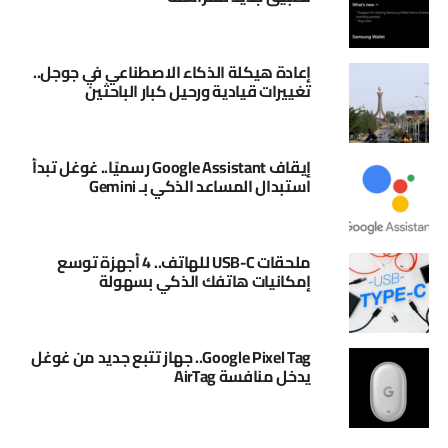
إعادة هيكلة الذكاء الاصطناعي في جوجل..
تغييرات قيادية ورحيل كبار الباحثين
إيقاف Google Assistant رسميًا.. غوغل تبدأ
استبدال المساعد الذكي بـ Gemini
ملحقات USB-C للهاتف.. 4 أجهزة توسع
إمكانيات هاتفك الذكي بسهولة
Google Pixel Tag.. جهاز تتبع جديد من غوغل
يدخل منافسة AirTag