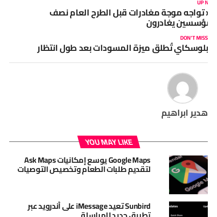
UP NEX
xAI تواجه موجة مغادرات قبل الطرح العام نصف
لمؤسسين يغادرون
DON'T MISS
بلوسكاي تُطلق ميزة المسودات بعد طول انتظار
هدير ابراهيم
YOU MAY LIKE
Google Maps يوسع إمكانيات Ask Maps
لتقديم طلبات الطعام وتخصيص التوصيات
Sunbird تعيد iMessage على أندرويد عبر
تطبيق جديد للمراسلة