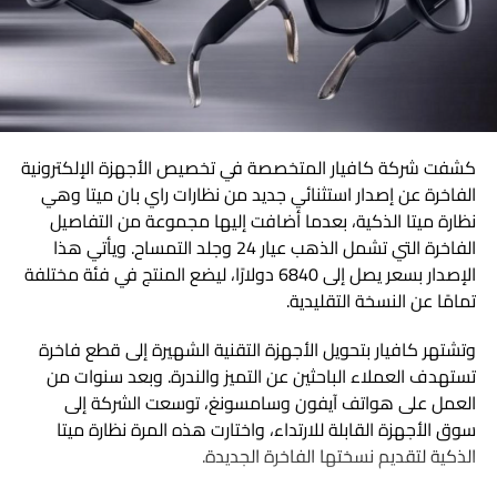
منه اكتشاف الاختلافات بينها، أو تكلفه بإجراء بحث متكامل ثم
الاتصالات.
تنظيم النتائج وتحويلها إلى خطة قابلة للتنفيذ.
ويتولى الجهاز مراجعة الشكوى والتحقق من إجراءات تسجيل
3 استخدامات ستشعر فيها بالفرق فعلًا
الخط، بالإضافة إلى فحص مدى التزام شركة الاتصالات بالقواعد
والضوابط المنظمة لعملية التسجيل.
1. البحث وتحليل المعلومات
كشفت شركة كافيار المتخصصة في تخصيص الأجهزة الإلكترونية
وفي حال ثبوت وجود مخالفة، يمكن للجهاز اتخاذ الإجراءات
بدلًا من أن تطلب «لخص لي هذا الملف»، يمكنك طلب تحليل
الفاخرة عن إصدار استثنائي جديد من نظارات راي بان ميتا وهي
اللازمة وفقًا للقواعد المعمول بها. كما يظل من حق المواطن
الملف، واستخراج أهم النتائج، واكتشاف التناقضات، ومقارنة
نظارة ميتا الذكية، بعدما أضافت إليها مجموعة من التفاصيل
اللجوء إلى جهات التحقيق المختصة إذا رأى أن الواقعة تستدعي
البيانات، ثم اقتراح الخطوات التالية. هنا لا يقوم ChatGPT بتلخيص
الفاخرة التي تشمل الذهب عيار 24 وجلد التمساح. ويأتي هذا
ذلك.
المعلومات فقط، بل يبدأ في الربط بينها للوصول إلى نتيجة
الإصدار بسعر يصل إلى 6840 دولارًا، ليضع المنتج في فئة مختلفة
تستطيع استخدامها.
تمامًا عن النسخة التقليدية.
One UI 9.0 يرفع مستوى الحماية سامسونج تفرض قيودًا
2. العمل مع الملفات والمستندات
جديدة على محاولات فتح القفل
وتشتهر كافيار بتحويل الأجهزة التقنية الشهيرة إلى قطع فاخرة
تستهدف العملاء الباحثين عن التميز والندرة. وبعد سنوات من
الطويلة
واتساب يحدّث تطبيق ماك بتصميم Liquid Glass تجربة
العمل على هواتف آيفون وسامسونغ، توسعت الشركة إلى
أكثر انسجامًا مع أجهزة أبل
قد يكون لديك عشرات الصفحات من التقارير أو الدراسات أو
سوق الأجهزة القابلة للارتداء، واختارت هذه المرة نظارة ميتا
جداول البيانات. بدلًا من قضاء ساعات في البحث يدويًا، يمكنك
الذكية لتقديم نسختها الفاخرة الجديدة.
رفع الملفات ثم طلب معلومات محددة، أو إجراء مقارنة بينها، أو