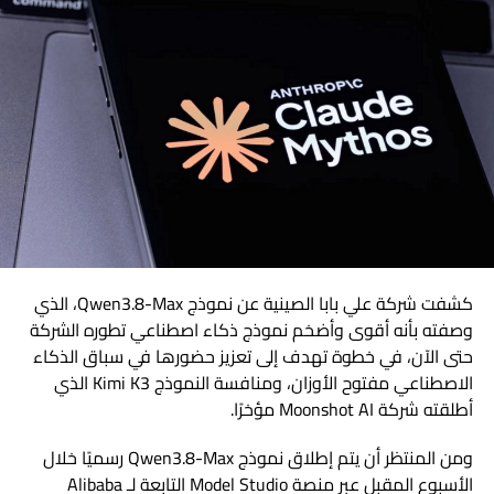
كشفت شركة علي بابا الصينية عن نموذج Qwen3.8-Max، الذي
وصفته بأنه أقوى وأضخم نموذج ذكاء اصطناعي تطوره الشركة
حتى الآن، في خطوة تهدف إلى تعزيز حضورها في سباق الذكاء
الاصطناعي مفتوح الأوزان، ومنافسة النموذج Kimi K3 الذي
أطلقته شركة Moonshot AI مؤخرًا.
ومن المنتظر أن يتم إطلاق نموذج Qwen3.8-Max رسميًا خلال
الأسبوع المقبل عبر منصة Model Studio التابعة لـ Alibaba