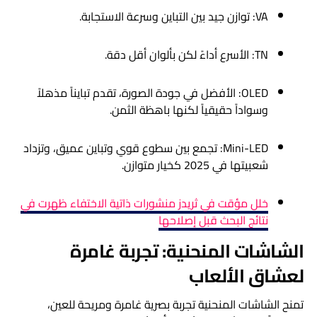
VA: توازن جيد بين التباين وسرعة الاستجابة.
TN: الأسرع أداءً لكن بألوان أقل دقة.
OLED: الأفضل في جودة الصورة، تقدم تبايناً مذهلاً
وسواداً حقيقياً لكنها باهظة الثمن.
Mini-LED: تجمع بين سطوع قوي وتباين عميق، وتزداد
شعبيتها في 2025 كخيار متوازن.
خلل مؤقت في ثريدز منشورات ذاتية الاختفاء ظهرت في
نتائج البحث قبل إصلاحها
الشاشات المنحنية: تجربة غامرة
لعشاق الألعاب
تمنح الشاشات المنحنية تجربة بصرية غامرة ومريحة للعين،