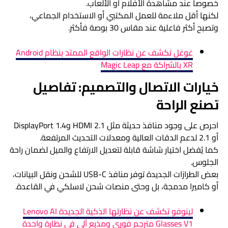
خصوصاً عند مشاهدة الأفلام أو الألعاب.
لكنها أقل ملاءمة للعمل المكتبي أو الاستخدام الجماعي،
وتصبح أكثر فاعلية عند مقاس 30 بوصة فأكثر.
غوغل تكشف عن نظارات الواقع الممتد بنظام Android
XR بالشراكة مع Magic Leap
خيارات الاتصال والتصميم: تفاصيل
تصنع الراحة
احرص على وجود منافذ حديثة مثل HDMI 2.1 وDisplayPort 1.4
أو 2.1 لدعم الدقات العالية ومعدلات التحديث المرتفعة.
كما يُفضل اختيار شاشة قابلة لتعديل الارتفاع والميل لضمان راحة
الجلوس.
بعض الطرازات الجديدة توفر منافذ USB-C للشحن ونقل البيانات،
أو كاميرا مدمجة، بل وحتى منصات شحن لاسلكي في القاعدة.
لينوفو تكشف عن نظارتها الذكية الجديدة Lenovo AI
Glasses V1 مترجم فوري ومذيع آلي في نظارة واحدة