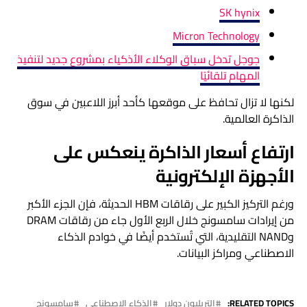
SK hynix
Micron Technology
جوجل تدخل سباق الوكلاء الأذكياء بمشروع جديد لتنفيذ
المهام تلقائيًا
لكنها لا تزال تحافظ على موقعها كأحد أبرز اللاعبين في سوق
الذاكرة العالمية.
ارتفاع أسعار الذاكرة ينعكس على
الأجهزة الإلكترونية
ورغم التركيز الكبير على رقاقات HBM الحديثة، فإن الجزء الأكبر
من إيرادات سامسونج خلال الربع الأول جاء من رقاقات DRAM
وNAND التقليدية، التي تُستخدم أيضًا في خوادم الذكاء
الاصطناعي ومراكز البيانات.
RELATED TOPICS:
التريليون دولار
الذكاء الاصطناعي
سامسونج