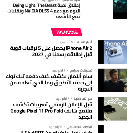
إطلاق لعبة Dying Light: The Beast
اليوم مع دعم NVIDIA DLSS 4 وتقنيات
تتبع الأشعة
TRENDING
القيمة السوقية لأمازون تتجاوز 3 تريليونات دولار بدعم من الذكاء الاصطناعي
والحوسبة السحابية
أخبار تقنية
5 أيام ago
iPhone Air 2 يحصل على 5 ترقيات قوية
قبل إطلاقه رسميًا في 2027
أمازون تنضم إلى قائمة أكبر الشركات
العالمية
تطبيقات وبرامج
7 أيام ago
سام ألتمان يكشف كيف دفعه تيك توك
بوصول القيمة السوقية لأمازون إلى أكثر من 3 تريليونات دولار،
إلى حذف التطبيق وما الذي تعلمه من
أصبحت الشركة ضمن نخبة الشركات العالمية التي تمكنت من
التجربة
تحقيق هذا الإنجاز، إلى جانب شركات مثل أبل ومايكروسوفت
هواتف ذكية
7 أيام ago
وألفابت وإنفيديا.
قبل الإعلان الرسمي تسريبات تكشف
ملامح هاتف Google Pixel 11 Pro Fold
واستغرقت أمازون ما يزيد قليلًا على عامين فقط لإضافة تريليون
الجديد
دولار جديد إلى قيمتها السوقية، بعدما تجاوزت مستوى تريليوني
الذكاء الاصطناعي
6 أيام ago
دولار لأول مرة في يونيو 2024، وهو ما يعكس النمو السريع
كيف تنقل ذاكرتك من ChatGPT إلى