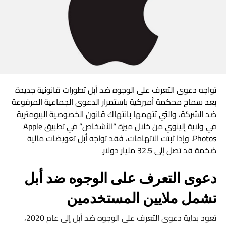
البث Disney+.
وأوضحت الشركتان أن منصة Disney+ ستضيف قسمًا جديدًا
يحمل اسم الفيديوهات العمودية، وهو مخصص للمحتوى
القصير المصمم ليتناسب مع الهواتف الذكية ويستهدف
الجمهور الأصغر سنًا.
تواجه دعوى التعرف على الوجوه ضد أبل تطورات قانونية جديدة
وتُعد هذه الخطوة الأولى التي تنتقل فيها مقاطع فيديو تيك
بعد سماح محكمة أميركية باستمرار الدعوى الجماعية المرفوعة
توك إلى منصة بث ترفيهية خارج التطبيق، في محاولة لدمج
ضد الشركة، والتي تتهمها بانتهاك قانون الخصوصية البيومترية
المحتوى التقليدي مع أساليب المشاهدة الحديثة.
في ولاية إلينوي من خلال ميزة “الأشخاص” في تطبيق Apple
Photos. وإذا ثبتت الاتهامات، فقد تواجه أبل تعويضات مالية
إشعارات الزلازل على هواتف أندرويد.. لماذا وصلت
ضخمة قد تصل إلى 32.5 مليار دولار.
للبعض في مصر ولم تظهر للآخرين؟
كيف تنقل ذاكرتك من ChatGPT إلى Claude دليل
دعوى التعرف على الوجوه ضد أبل
خطوة بخطوة للحفاظ على تفضيلاتك
تشمل ملايين المستخدمين
تعود بداية دعوى التعرف على الوجوه ضد أبل إلى عام 2020،