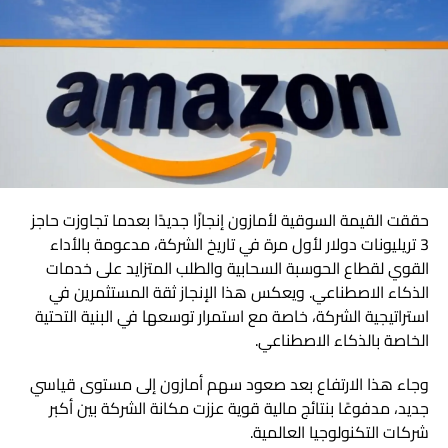
إشعار واضح أو منح المستخدمين خيار الموافقة أو الرفض.
ديزني الرقمية.
هل إعادة تشغيل الهاتف أسبوعيًا مفيدة فعلًا خبراء
ولم تعلن الشركتان حتى الآن عن جدول زمني محدد لإطلاق
التقنية يوضحون الحقيقة
الخدمة عالميًا.
سامسونج تدخل سوق البطاقات الائتمانية بإطلاق
خطوة جديدة في مستقبل صناعة
Galaxy Card لمنافسة Apple Card
المحتوى الرقمي
يعكس اتفاق ديزني وتيك توك توجهًا متزايدًا نحو التعاون بين
حققت القيمة السوقية لأمازون إنجازًا جديدًا بعدما تجاوزت حاجز
شركات الترفيه التقليدية ومنصات التواصل الاجتماعي، في ظل
3 تريليونات دولار لأول مرة في تاريخ الشركة، مدعومة بالأداء
الإقبال الكبير على الفيديوهات القصيرة باعتبارها أحد أكثر أنواع
القوي لقطاع الحوسبة السحابية والطلب المتزايد على خدمات
المحتوى انتشارًا.
الذكاء الاصطناعي. ويعكس هذا الإنجاز ثقة المستثمرين في
استراتيجية الشركة، خاصة مع استمرار توسعها في البنية التحتية
ورغم إعلان تفاصيل التعاون، لم تكشف ديزني أو تيك توك عن
الخاصة بالذكاء الاصطناعي.
الجوانب المالية للصفقة، إلا أن الاتفاق يُتوقع أن يفتح آفاقًا
جديدة أمام صناع المحتوى، ويمنح الجمهور تجربة مختلفة تجمع
وجاء هذا الارتفاع بعد صعود سهم أمازون إلى مستوى قياسي
بين أشهر الشخصيات السينمائية وأسلوب الفيديوهات القصيرة
جديد، مدفوعًا بنتائج مالية قوية عززت مكانة الشركة بين أكبر
الذي يحقق انتشارًا واسعًا.
شركات التكنولوجيا العالمية.