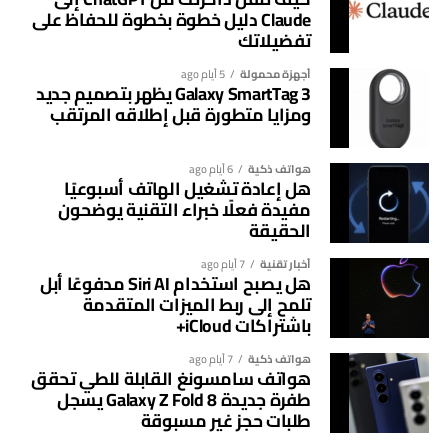
الذي حققته خلال الفترة الأخيرة.
Claude دليل خطوة بخطوة للحفاظ على
تفضيلاتك
الحوسبة السحابية تقود المرحلة المقبلة
أجهزة محمولة
5 أيام ago
Galaxy SmartTag 3 يظهر بتصميم جديد
يرى محللون أن استمرار نمو خدمات الحوسبة السحابية سيكون
ومزايا متطورة قبل إطلاقه المرتقب
العامل الأبرز في دعم القيمة السوقية لأمازون خلال السنوات
المقبلة، خاصة مع تزايد اعتماد الشركات على حلول الذكاء
الاصطناعي والخدمات السحابية.
هواتف ذكية
6 أيام ago
هل إعادة تشغيل الهاتف أسبوعيًا
مفيدة فعلًا خبراء التقنية يوضحون
كما يؤكد الأداء الأخير للشركة أن استثماراتها الضخمة بدأت
الحقيقة
تحقق نتائج ملموسة، في وقت يراقب فيه المستثمرون قدرة
شركات التكنولوجيا الكبرى على تحويل الإنفاق الكبير على الذكاء
أخبار تقنية
7 أيام ago
هل يصبح استخدام Siri AI مدفوعًا أبل
الاصطناعي إلى أرباح ونمو مستدام.
تلمح إلى ربط الميزات المتقدمة
باشتراكات iCloud+
هواتف ذكية
7 أيام ago
هواتف سامسونغ القابلة للطي تحقق
طفرة جديدة Galaxy Z Fold 8 يسجل
طلبات حجز غير مسبوقة