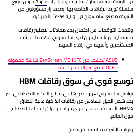
في الوقت نفسه، أشارت تقارير حديثة إلى أن
Apple
تدرس تنويع
سلسلة توريد الرقاقات الخاصة بها، بعدما زار مسؤولون من
الشركة مصنع سامسونج في ولاية
Texas
الأمريكية.
وتتحدث التوقعات عن احتمال بدء محادثات لتصنيع رقاقات
مستقبلية لهواتف آيفون لدى سامسونج، وهو ما عزز ثقة
المستثمرين وأسهم في ارتفاع السهم.
ASUS تكشف عن ZenScreen MQ16FC شاشة محمولة
OLED تجمع بين الخفة والدقة
توسع قوي في سوق رقاقات HBM
تواصل سامسونج تعزيز حضورها في قطاع الذكاء الاصطناعي عبر
بدء شحن الجيل السادس من رقاقات الذاكرة عالية النطاق
HBM4، المستخدمة في أقوى خوادم ومراكز الذكاء الاصطناعي
حول العالم.
وتواجه الشركة منافسة قوية من: