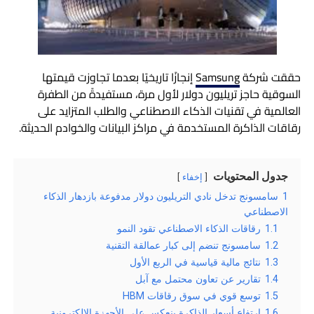
حققت شركة
Samsung
إنجازًا تاريخيًا بعدما تجاوزت قيمتها
السوقية حاجز تريليون دولار لأول مرة، مستفيدةً من الطفرة
العالمية في تقنيات الذكاء الاصطناعي والطلب المتزايد على
رقاقات الذاكرة المستخدمة في مراكز البيانات والخوادم الحديثة.
جدول المحتويات
إخفاء
1
سامسونج تدخل نادي التريليون دولار مدفوعة بازدهار الذكاء
الاصطناعي
1.1
رقاقات الذكاء الاصطناعي تقود النمو
1.2
سامسونج تنضم إلى كبار عمالقة التقنية
1.3
نتائج مالية قياسية في الربع الأول
1.4
تقارير عن تعاون محتمل مع آبل
1.5
توسع قوي في سوق رقاقات HBM
1.6
ارتفاع أسعار الذاكرة ينعكس على الأجهزة الإلكترونية