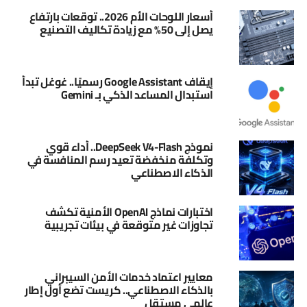
أسعار اللوحات الأم 2026.. توقعات بارتفاع
يصل إلى 50% مع زيادة تكاليف التصنيع
إيقاف Google Assistant رسميًا.. غوغل تبدأ
استبدال المساعد الذكي بـ Gemini
نموذج DeepSeek V4-Flash.. أداء قوي
وتكلفة منخفضة تعيد رسم المنافسة في
الذكاء الاصطناعي
اختبارات نماذج OpenAI الأمنية تكشف
تجاوزات غير متوقعة في بيئات تجريبية
معايير اعتماد خدمات الأمن السيبراني
بالذكاء الاصطناعي.. كريست تضع أول إطار
عالمي مستقل