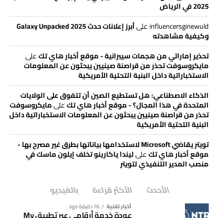
2025 في الرياض
influencersginewuld
على
أبرز إعلانات حدث Galaxy Unpacked 2025
وكيفية مشاهدته
تحذير إماراتي من هجمات سيبرانية - موقع أخبار هاي تك
على
مايكروسوفت تحذر من قراصنة صينيين يبحثون عن المعلومات
الاستخباراتية داخل البنية التحتية الأمريكية
الذكاء الاصطناعي: هل تستطيع الصين أن تتفوق على الولايات
المتحدة في هذا المجال؟ - موقع أخبار هاي تك
على
مايكروسوفت
تحذر من قراصنة صينيين يبحثون عن المعلومات الاستخباراتية داخل
البنية التحتية الأمريكية
تويتر يقاضي Microsoft لاستخدامها بياناتها بطرق غير مصرح بها -
موقع أخبار هاي تك
على
ليندا ياكارينو تخلف إيلون ماسك في
منصب المدير التنفيذي لتويتر
الأحدث
الأكثر قراءة
بالفيديو
أخبار تقنية
16 دقيقة ago
عودة خدمة أرقامي عبر تطبيق My