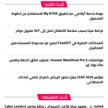
أحدث الأخبار
عودة خدمة أرقامي عبر تطبيق My NTRA للاستعلام عن خطوط
المحمول
غرامة ميتا بسبب سلامة الأطفال تصل إلى 567 مليون دولار
المحادثات النصية في ChatGPT تصبح غير محدودة للمستخدمين
المجانيين
مواصفات Huawei MateBook Pro S.. لابتوب فائق الخفة ينافس
ماك بوك إير
مؤتمر LEAP 2026 يعزز حضور الرياض كمركز عالمي للذكاء
الاصطناعي
أحدث التعليقات
nulled
على
معهد سانز للأمن السيبراني ينظم برنامج Cyber Leaders