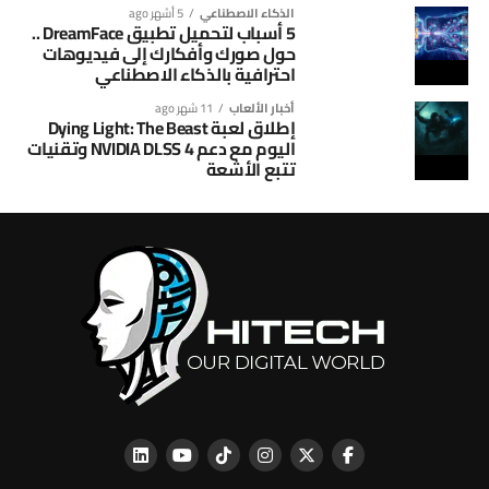
الذكاء الاصطناعي
5 أشهر ago
5 أسباب لتحميل تطبيق DreamFace ..
حول صورك وأفكارك إلى فيديوهات
احترافية بالذكاء الاصطناعي
أخبار الألعاب
11 شهر ago
إطلاق لعبة Dying Light: The Beast
اليوم مع دعم NVIDIA DLSS 4 وتقنيات
تتبع الأشعة