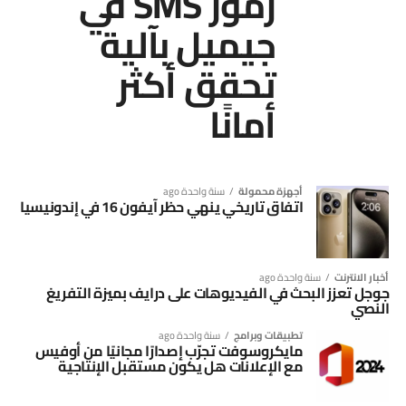
رموز SMS في
جيميل بآلية
تحقق أكثر
أمانًا
أجهزة محمولة
سنة واحدة ago
اتفاق تاريخي ينهي حظر آيفون 16 في إندونيسيا
أخبار الانترنت
سنة واحدة ago
جوجل تعزز البحث في الفيديوهات على درايف بميزة التفريغ
النصي
تطبيقات وبرامج
سنة واحدة ago
مايكروسوفت تجرّب إصدارًا مجانيًا من أوفيس
مع الإعلانات هل يكون مستقبل الإنتاجية