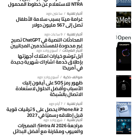
NTRA للاستعلام عن خطوط المحمول
أخبار تقنية
ساعتين ago
غرامة ميتا بسبب سلامة الأطفال
تصل إلى 567 مليون دولار
أخبار تقنية
9 ساعات ago
المحادثات النصية في ChatGPT تصبح
غير محدودة للمستخدمين المجانيين
أخبار الشركات
أسبوع واحد ago
آبل توسّع خيارات امتلاك أجهزتها
بإطلاق خدمة اشتراك شهرية جديدة
في أمريكا
هواتف ذكية
أسبوع واحد ago
ظهور رمز SOS على آيفون إليك
الأسباب وأفضل الحلول لاستعادة
الاتصال بالشبكة
أخبار تقنية
7 أيام ago
iPhone Air 2 يحصل على 5 ترقيات قوية
قبل إطلاقه رسميًا في 2027
أخبار تقنية
شهر واحد ago
مراجعة Sintra AI 2026: المميزات
والعيوب ومقارنة مع أفضل البدائل