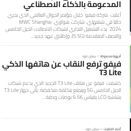
المدعومة بالذكاء الاصطناعي
أعلنت شركة فيفو خلال مؤتمر الجوال العالمي الذي يجري
حاليًا في شنغهاي، شاركت هواوي. MWC Shanghai
2024 بدء التشغيل التجاري لشبكات الاتصالات الجيل الخامس
والنصف المتقدمة (5.5G)، وإطلاق عهد جديد...
أجهزة محمولة
سنتين ago
فيفو ترفع النقاب عن هاتفها الذكي
T3 Lite
كشفت فيفو عن هاتف T3 Lite الجديد الذي يدعم شبكات
الجيل الخامس 5G ويتمتع بتكلفة منخفضة. يأتي جهاز T3 Lite
بشاشة LCD بقياس 6.56 بوصات ودقة...
أخبار الانترنت
سنتين ago