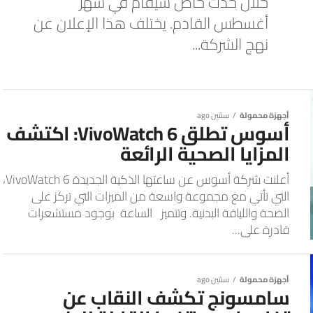
خلال حدث خاص سيقام في شهر
أغسطس القادم. يختلف هذا الإعلان عن
نهج الشركة...
أجهزة محمولة
سنتين ago
أسوس تطلق VivoWatch 6: اكتشف
المزايا الصحية الرائعة
أعلنت شركة أسوس عن ساعتها الذكية الجديدة VivoWatch 6،
التي تأتي مع مجموعة واسعة من الميزات التي تركز على
الصحة واللياقة البدنية. وتتميز الساعة بوجود مستشعرات
قادرة على...
أجهزة محمولة
سنتين ago
سامسونج تكشف النقاب عن