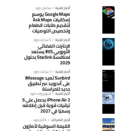
أخبار تقنية
ساعتين ago
Google Maps يوسع
إمكانيات Ask Maps
لتقديم طلبات الطعام
وتخصيص التوصيات
أخبار تقنية
5 ساعات ago
الإنترنت الفضائي
الأوروبي IRIS يستعد
لمنافسة Starlink بحلول
2029
أخبار تقنية
7 ساعات ago
Sunbird تعيد iMessage
على أندرويد عبر تطبيق
جديد للمراسلة
أخبار تقنية
أسبوع واحد ago
iPhone Air 2 يحصل على 5
ترقيات قوية قبل إطلاقه
رسميًا في 2027
أخبار الشركات
6 أيام ago
القيمة السوقية لأمازون