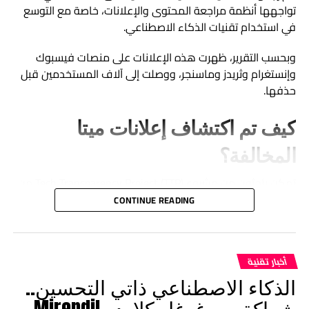
تواجهها أنظمة مراجعة المحتوى والإعلانات، خاصة مع التوسع
في استخدام تقنيات الذكاء الاصطناعي.
وبحسب التقرير، ظهرت هذه الإعلانات على منصات فيسبوك
وإنستغرام وثريدز وماسنجر، ووصلت إلى آلاف المستخدمين قبل
حذفها.
كيف تم اكتشاف إعلانات ميتا
المخالفة؟
تمكن باحثون من مشروع Tech Transparency Project (TTP) من
رصد إعلانات ميتا المخالفة عبر مكتبة الإعلانات الرسمية التابعة
CONTINUE READING
للشركة، وهي منصة تتيح متابعة الإعلانات النشطة على مختلف
خدمات ميتا.
وأوضح التقرير أن الإعلانات نُشرت خلال الفترة الممتدة بين نوفمبر
أخبار تقنية
2025 وأغسطس 2026، واحتوت على صور لأطفال مصحوبة
الذكاء الاصطناعي ذاتي التحسين..
بعبارات تحمل إيحاءات غير لائقة، فيما قاد بعضها المستخدمين
شراكة بين غوغل كلاود وMirendil