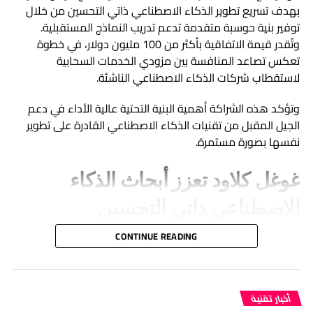
بهدف تسريع تطوير الذكاء الاصطناعي ذاتي التحسين من خلال
توفير بنية حوسبة متقدمة تدعم تدريب النماذج المستقبلية.
كلود يضيف لوحة ذكية لمتابعة الاستخدام وتعزيز التوازن
وتُقدر قيمة الاتفاقية بأكثر من 100 مليون دولار، في خطوة
الرقمي
تعكس تصاعد المنافسة بين مزودي الخدمات السحابية
هل تصبح طريقة المشي بصمة رقمية الذكاء الاصطناعي
لاستقطاب شركات الذكاء الاصطناعي الناشئة.
يفتح بابًا جديدًا للتعرف على الأشخاص
وتؤكد هذه الشراكة أهمية البنية التحتية عالية الأداء في دعم
الجيل المقبل من تقنيات الذكاء الاصطناعي القادرة على تطوير
نفسها بصورة مستمرة.
غوغل كلاود تعزز أبحاث الذكاء
الاصطناعي ذاتي التحسين
بموجب الاتفاق، ستحصل Mirendil على موارد ضخمة من غوغل
CONTINUE READING
كلاود تشمل شرائح TPU المخصصة لتطبيقات الذكاء
الاصطناعي، إلى جانب وحدات معالجة الرسومات Nvidia GPU
إعلانات ميتا المخالفة.. تقرير يكشف ظهور محتوى مولد بالذكاء الاصطناعي
وعناقيد تدريب مُدارة، ما يمنح الشركة إمكانات كبيرة لتطوير
مرتبط باستغلال الأطفال
أخبار تقنية
تقنيات الذكاء الاصطناعي ذاتي التحسين.