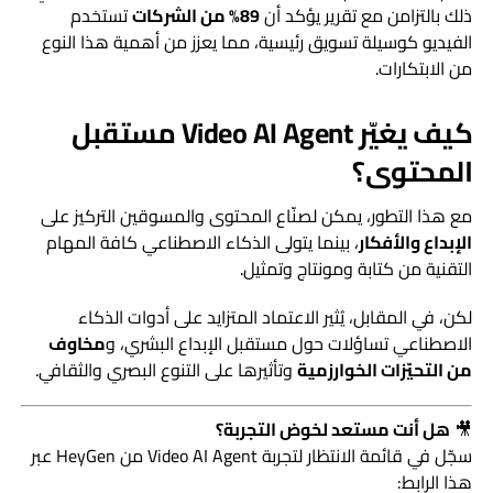
ذلك بالتزامن مع تقرير يؤكد أن
89% من الشركات
تستخدم
الفيديو كوسيلة تسويق رئيسية، مما يعزز من أهمية هذا النوع
من الابتكارات.
كيف يغيّر Video AI Agent مستقبل
المحتوى؟
مع هذا التطور، يمكن لصنّاع المحتوى والمسوقين التركيز على
الإبداع والأفكار
، بينما يتولى الذكاء الاصطناعي كافة المهام
التقنية من كتابة ومونتاج وتمثيل.
لكن، في المقابل، يُثير الاعتماد المتزايد على أدوات الذكاء
الاصطناعي تساؤلات حول مستقبل الإبداع البشري، و
مخاوف
من التحيّزات الخوارزمية
وتأثيرها على التنوع البصري والثقافي.
🎥
هل أنت مستعد لخوض التجربة؟
سجّل في قائمة الانتظار لتجربة Video AI Agent من HeyGen عبر
هذا الرابط: