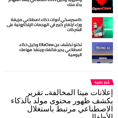
بدلًا منك
كاسبرسكي أدوات ذكاء اصطناعي مزيفة
وراء ارتفاع كبير في الهجمات الإلكترونية على
الشركات
تكنو تكشف عن EllaClaw وكيل ذكاء
اصطناعي يدير هاتفك وينفذ مهامك
اليومية
أخبار تقنية
إعلانات ميتا المخالفة.. تقرير
يكشف ظهور محتوى مولد بالذكاء
الاصطناعي مرتبط باستغلال
الأطفال