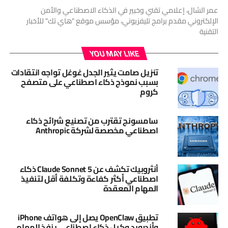
عمر الشال، إعلامي تقني وخبير في الذكاء الاصطناعي والأمن
الإلكتروني مقدم برامج تليفزيوني، مؤسس موقع "هاي تك" للأخبار
التقنية
YOU MAY LIKE
تنزيل صامت يثير الجدل غوغل تواجه انتقادات
بسبب نموذج ذكاء اصطناعي على متصفح
كروم
سامسونج تقترب من تصنيع شرائح ذكاء
اصطناعي مخصصة لشركة Anthropic
أنثروبيك تكشف عن Claude Sonnet 5 ذكاء
اصطناعي أكثر كفاءة وتكلفة أقل لتنفيذ
المهام المعقدة
تطبيق OpenClaw يصل إلى هواتف iPhone
وأندرويد وكيل ذكاء اصطناعي ينفذ المهام