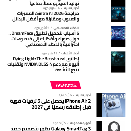
مكبر صوت لتسهيل العثور على الأغراض
توليد الفيديو عملاً جماعياً
سيقدم تصميمًا أكثر حداثة، مع تحسينات في تقنيات الاتصال
أخبار تقنية
4 أسابيع ago
مراجعة Sintra AI 2026: المميزات
من أبرز المزايا المنتظرة في Google Pixel Tag وجود مكبر صوت
ووظائف الاستخدام، ليواصل منافسة أجهزة التتبع الذكية الأخرى،
والعيوب ومقارنة مع أفضل البدائل
مدمج يساعد المستخدم على تحديد موقع الجهاز بسهولة عند
مع التركيز على تقديم تجربة أكثر تطورًا لمستخدمي منظومة
وجوده في مكان قريب.
سامسونغ.
الذكاء الاصطناعي
5 أشهر ago
5 أسباب لتحميل تطبيق DreamFace ..
حول صورك وأفكارك إلى فيديوهات
وسيتيح هذا الخيار تشغيل صوت تنبيهي من خلال الهاتف، ما
احترافية بالذكاء الاصطناعي
يجعل العثور على المفاتيح أو الحقيبة أو المحفظة أكثر سرعة
دون الحاجة إلى البحث اليدوي لفترات طويلة.
أخبار الألعاب
11 شهر ago
إطلاق لعبة Dying Light: The Beast
اليوم مع دعم NVIDIA DLSS 4 وتقنيات
تتبع الأشعة
TRENDING
أخبار تقنية
6 أيام ago
iPhone Air 2 يحصل على 5 ترقيات قوية
قبل إطلاقه رسميًا في 2027
أجهزة محمولة
5 أيام ago
Galaxy SmartTag 3 يظهر بتصميم جديد