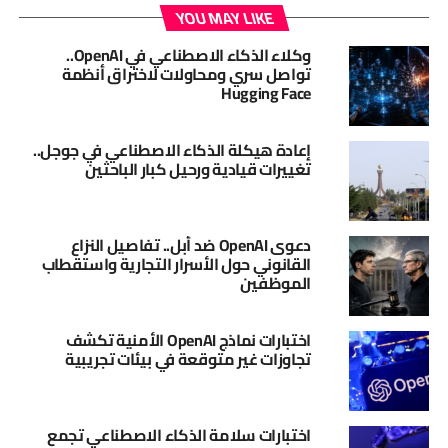
YOU MAY LIKE
وكلاء الذكاء الاصطناعي في OpenAI..
تواصل سري ومحاولات لاختراق أنظمة
Hugging Face
إعادة هيكلة الذكاء الاصطناعي في جوجل..
تغييرات قيادية ورحيل كبار الباحثين
دعوى OpenAI ضد أبل.. تفاصيل النزاع
القانوني حول الأسرار التجارية واستقطاب
الموظفين
اختبارات نماذج OpenAI الأمنية تكشف
تجاوزات غير متوقعة في بيئات تجريبية
اختبارات سلامة الذكاء الاصطناعي تجمع