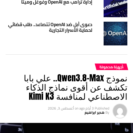
إدارة ترامب مع OpenAI وغوغل وميتا
دعوى أبل ضد OpenAI تتصاعد.. طلب قضائي
لحماية الأسرار التجارية
أجهزة محمولة
نموذج Qwen3.8-Max.. علي بابا
تكشف عن أقوى نماذج الذكاء
الاصطناعي لمنافسة Kimi K3
Published
3 أيام ago
on
أغسطس 3, 2026
By
هدير ابراهيم