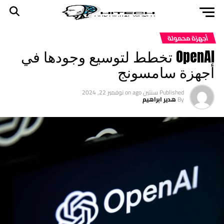
أجهزة محمولة
OpenAI تخطط لتوسيع وجودها في
أجهزة سامسونج
Published
سنتين ago
on
نوفمبر 22, 2024
By
هدير ابراهيم