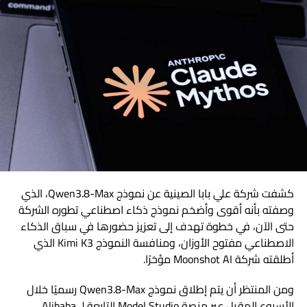
كشفت شركة علي بابا الصينية عن نموذج Qwen3.8-Max، الذي
وصفته بأنه أقوى وأضخم نموذج ذكاء اصطناعي تطوره الشركة
حتى الآن، في خطوة تهدف إلى تعزيز حضورها في سباق الذكاء
الاصطناعي مفتوح الأوزان، ومنافسة النموذج Kimi K3 الذي
أطلقته شركة Moonshot AI مؤخرًا.
ومن المنتظر أن يتم إطلاق نموذج Qwen3.8-Max رسميًا خلال
الأسبوع المقبل عبر منصة Model Studio التابعة لـ Alibaba