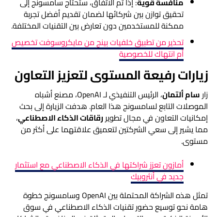
منافسة قوية
: إذا تم الاتفاق، ستحتاج سامسونج إلى
تحقيق توازن بين شركائها لضمان تقديم أفضل تجربة
ممكنة للمستخدمين دون تعارض بين التقنيات المختلفة.
تحذير من تطبيق خلفيات بينج من مايكروسوفت تخصيص
أم انتهاك للخصوصية
زيارات رفيعة المستوى لتعزيز التعاون
زار
سام ألتمان
، الرئيس التنفيذي لـ OpenAI، مصنع أشباه
الموصلات التابع لسامسونج هذا العام. هدفت الزيارة إلى بحث
إمكانيات التعاون في مجال تطوير
رقاقات الذكاء الاصطناعي
،
مما يشير إلى سعي الشركتين لتعميق علاقتهما على أكثر من
مستوى.
أمازون تعزز شراكتها في الذكاء الاصطناعي مع استثمار
جديد في أنثروبيك
تمثل هذه الشراكة المحتملة بين OpenAI وسامسونج خطوة
هامة نحو توسيع حضور تقنيات الذكاء الاصطناعي في سوق