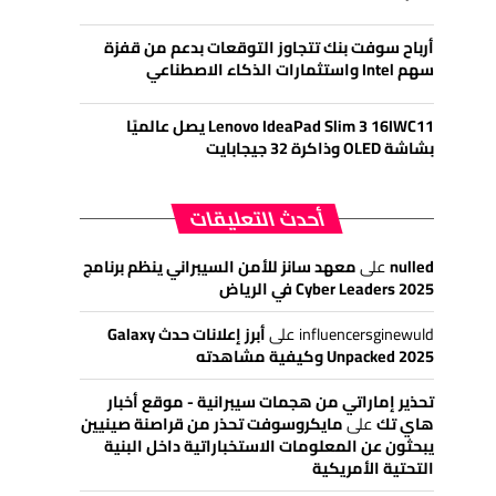
أرباح سوفت بنك تتجاوز التوقعات بدعم من قفزة
سهم Intel واستثمارات الذكاء الاصطناعي
Lenovo IdeaPad Slim 3 16IWC11 يصل عالميًا
بشاشة OLED وذاكرة 32 جيجابايت
أحدث التعليقات
nulled
على
معهد سانز للأمن السيبراني ينظم برنامج
Cyber Leaders 2025 في الرياض
influencersginewuld
على
أبرز إعلانات حدث Galaxy
Unpacked 2025 وكيفية مشاهدته
تحذير إماراتي من هجمات سيبرانية - موقع أخبار
هاي تك
على
مايكروسوفت تحذر من قراصنة صينيين
يبحثون عن المعلومات الاستخباراتية داخل البنية
التحتية الأمريكية