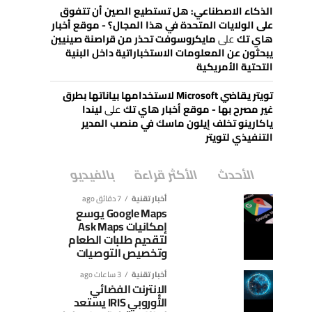
الذكاء الاصطناعي: هل تستطيع الصين أن تتفوق
على الولايات المتحدة في هذا المجال؟ - موقع أخبار
هاي تك
على
مايكروسوفت تحذر من قراصنة صينيين
يبحثون عن المعلومات الاستخباراتية داخل البنية
التحتية الأمريكية
تويتر يقاضي Microsoft لاستخدامها بياناتها بطرق
غير مصرح بها - موقع أخبار هاي تك
على
ليندا
ياكارينو تخلف إيلون ماسك في منصب المدير
التنفيذي لتويتر
الأحدث
الأكثر قراءة
بالفيديو
أخبار تقنية
7 دقائق ago
Google Maps يوسع
إمكانيات Ask Maps
لتقديم طلبات الطعام
وتخصيص التوصيات
أخبار تقنية
3 ساعات ago
الإنترنت الفضائي
الأوروبي IRIS يستعد