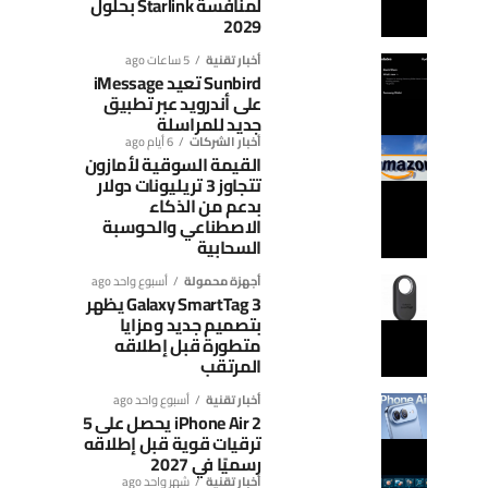
لمنافسة Starlink بحلول
2029
أخبار تقنية
5 ساعات ago
Sunbird تعيد iMessage
على أندرويد عبر تطبيق
جديد للمراسلة
أخبار الشركات
6 أيام ago
القيمة السوقية لأمازون
تتجاوز 3 تريليونات دولار
بدعم من الذكاء
الاصطناعي والحوسبة
السحابية
أجهزة محمولة
أسبوع واحد ago
Galaxy SmartTag 3 يظهر
بتصميم جديد ومزايا
متطورة قبل إطلاقه
المرتقب
أخبار تقنية
أسبوع واحد ago
iPhone Air 2 يحصل على 5
ترقيات قوية قبل إطلاقه
رسميًا في 2027
أخبار تقنية
شهر واحد ago