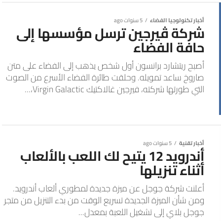
أخبار تكنولوجيا الفضاء
5 سنوات ago
شركة ڤيرجين ترسل مؤسسها إلى
حافة الفضاء
أصبح ريتشارد برانسون أول شخص يذهب إلى الفضاء على متن
صاروخ ساعد تمويله. وحلقت طائرة الفضاء الأسرع من الصوت
التي طورتها شركته، فيرجين غالاكتيك Virgin Galactic،...
أخبار تقنية
5 سنوات ago
أندرويد 12 يتيح لك اللعب بالألعاب
أثناء تنزيلها
أعلنت شركة جوجل عن ميزة جديدة لمطوري ألعاب أندرويد.
ومن شأن الميزة الجديدة تسريع الوقت من بدء التنزيل من متجر
جوجل بلاي إلى تشغيل اللعبة بمعدل...