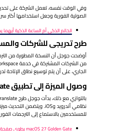
الصوتية الفورية وجعل استخدامها أكثر سر
الخاتم الذكي أم الساعة الذكية أيهما
طرح تدريجي للشركات والمس
الجاري، على أن يتم توسيع نطاق الإتاحة تدر
وصول الميزة إلى تطبيق Google Translate
بالتوازي مع ذلك، بدأت جوجل طرح Gemini 3.5 Live Translate عالميًا داخل تطبيق
نظامي أندرويد وiOS. ويتضمن التحديث ميزة جديدة تُعرف باسم
للمستخدمين بالاستماع إلى الترجمات الفور
macOS 27 Golden Gate يطوي صفحة إنتل نهائيًا وهذه هي أجهزة ماك المؤهلة للتحديث