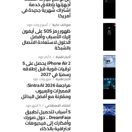
أجهزتها بإطلاق خدمة
اشتراك شهرية جديدة في
أمريكا
هواتف ذكية
أسبوع واحد ago
ظهور رمز SOS على آيفون
إليك الأسباب وأفضل
الحلول لاستعادة الاتصال
بالشبكة
أخبار تقنية
6 أيام ago
iPhone Air 2 يحصل على 5
ترقيات قوية قبل إطلاقه
رسميًا في 2027
أخبار تقنية
شهر واحد ago
مراجعة Sintra AI 2026:
المميزات والعيوب
ومقارنة مع أفضل البدائل
الذكاء الاصطناعي
5 أشهر ago
5 أسباب لتحميل تطبيق
DreamFace .. حول صورك
وأفكارك إلى فيديوهات
احترافية بالذكاء