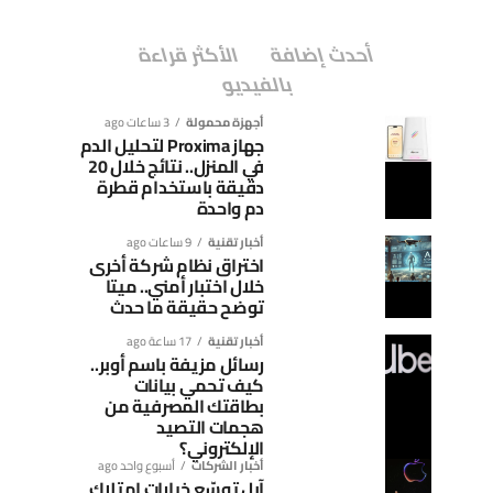
أحدث إضافة
الأكثر قراءة
بالفيديو
أجهزة محمولة
3 ساعات ago
جهاز Proxima لتحليل الدم
في المنزل.. نتائج خلال 20
دقيقة باستخدام قطرة
دم واحدة
أخبار تقنية
9 ساعات ago
اختراق نظام شركة أخرى
خلال اختبار أمني.. ميتا
توضح حقيقة ما حدث
أخبار تقنية
17 ساعة ago
رسائل مزيفة باسم أوبر..
كيف تحمي بيانات
بطاقتك المصرفية من
هجمات التصيد
الإلكتروني؟
أخبار الشركات
أسبوع واحد ago
آبل توسّع خيارات امتلاك