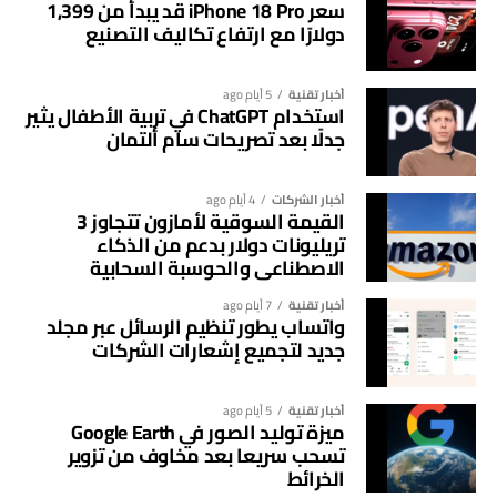
سعر iPhone 18 Pro قد يبدأ من 1,399
المستخدمين سيحتفظون بالمساعد القديم في الوقت الحالي.
دولارًا مع ارتفاع تكاليف التصنيع
ويشمل ذلك الأجهزة التي لا تستوفي الحد الأدنى من متطلبات
تشغيل Gemini، إضافة إلى الهواتف الموجودة في الدول أو
أخبار تقنية
5 أيام ago
استخدام ChatGPT في تربية الأطفال يثير
المناطق التي لم تُطرح فيها الخدمة الجديدة حتى الآن.
جدلًا بعد تصريحات سام ألتمان
وبذلك، سيختلف موعد الانتقال من جهاز إلى آخر وفقًا
لمواصفات الجهاز وتوافر Gemini في المنطقة الجغرافية.
أخبار الشركات
4 أيام ago
القيمة السوقية لأمازون تتجاوز 3
تريليونات دولار بدعم من الذكاء
ماذا سيتغير بعد الانتقال إلى Gemini؟
الاصطناعي والحوسبة السحابية
لن يحتاج المستخدم إلى تثبيت أي تطبيق جديد أو تعديل إعدادات
أخبار تقنية
7 أيام ago
الهاتف، إذ ستتم عملية إيقاف Google Assistant رسميًا
واتساب يطور تنظيم الرسائل عبر مجلد
واستبداله بـGemini تلقائيًا عند وصول التحديث.
جديد لتجميع إشعارات الشركات
وبعد اكتمال الانتقال، سيؤدي الضغط المطول على زر التشغيل
أخبار تقنية
5 أيام ago
أو استخدام أوامر المساعد الصوتي المعتادة إلى تشغيل Gemini
ميزة توليد الصور في Google Earth
مباشرة بدلًا من Google Assistant.
تسحب سريعا بعد مخاوف من تزوير
الخرائط