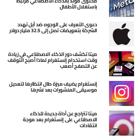
محتوى مولد بالذكاء الاصطناعي مرتبط
باستغلال الأطفال
دعوى التعرف على الوجوه ضد أبل تهدد
الشركة بتعويضات تصل إلى 32.5 مليار دولار
ميتا تكشف دور الذكاء الاصطناعي في زيادة
وقت استخدام إنستغرام لماذا أصبح التوقف
عن التصفح أصعب
إنستغرام يضيف ميزة طال انتظارها لتعديل
موسيقى المنشورات بعد نشرها
ميتا تتراجع عن أداة جديدة للذكاء
الاصطناعي على إنستغرام بعد موجة
انتقادات