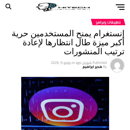
تطبيقات وبرامج
إنستغرام يمنح المستخدمين حرية
أكبر ميزة طال انتظارها لإعادة
ترتيب المنشورات
Published
شهرين ago
on
يونيو 9, 2026
By
هدير ابراهيم